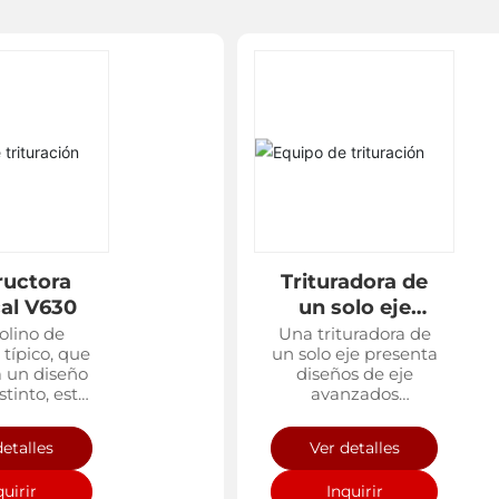
ructora
Trituradora de
cal V630
un solo eje
S2200
lino de
Una trituradora de
 típico, que
un solo eje presenta
 un diseño
diseños de eje
stinto, está
avanzados
eñado
adaptados para
ficamente
diversas
detalles
Ver detalles
trituración
aplicaciones,
tarra, así
procesando
quirir
Inquirir
 residuos
eficientemente