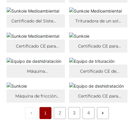
de Gestión de
de Gestión de Calidad
Seguridad y Salud en el
Trabajo
Certificado del Sistema
Trituradora de un solo
de Gestión
eje Certificado CE
Medioambiental
Certificado CE para
Certificado CE para
tanque de
Criba de Tambor
sedimentación por
separación
Máquina
Certificado CE de
deshidratadora vertical
transportador espiral
Certificado CE
Máquina de fricción
Certificado CE para
Certificado CE
línea de producción de
película agrícola
2
3
4
1