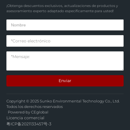
¡Obtenga descuentos exclusivos, actualizaciones de productos y
asesoramiento experto adaptado específicamente para usted!
Enviar
Copyright © 2025 Sunko Environmental Technology Co., Ltd.
Todos los derechos reservados
Powered by CEglobal
Licencia comercial
粤ICP备2021133457号-3