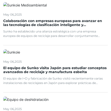
reciclaje de residuos plásticos, de caucho y de metal en todo el
mundo.
May 06,2025
Colaboración con empresas europeas para avanzar en
las tecnologías de clasificación inteligente y
deshidratación energéticamente eficiente
Sunko ha establecido una alianza estratégica con una empresa
europea de equipos de reciclaje para desarrollar conjuntamente
sistemas de clasificación impulsados por IA y de deshidratación
energéticamente eficientes. La colaboración tiene como objetivo
mejorar las tasas de recuperación y apoyar las iniciativas de
fabricación ecológica.
May 06,2025
El equipo de Sunko visita Japón para estudiar conceptos
avanzados de reciclaje y manufactura esbelta
El equipo de I+D y fabricación de Sunko visitó recientemente varias
instalaciones de reciclajees en Japón para explorar prácticas de
vanguardia en la recuperación de residuos, la automatización de
equipos y la fabricación ajustada, con el objetivo de mejorar su propia
innovación de productos y excelencia operativa.
May 06,2025