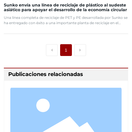
Sunko envía una línea de reciclaje de plástico al sudeste
asiático para apoyar el desarrollo de la economía circular
Una línea completa de reciclaje de PET y PE desarrollada por Sunko se
ha entregado con éxito a una importante planta de reciclaje en el
Sudeste Asiático. Con una alta capacidad de producción y
procesamiento de grado alimenticio, apoya los objetivos de economía
circular del cliente.
1
Publicaciones relacionadas